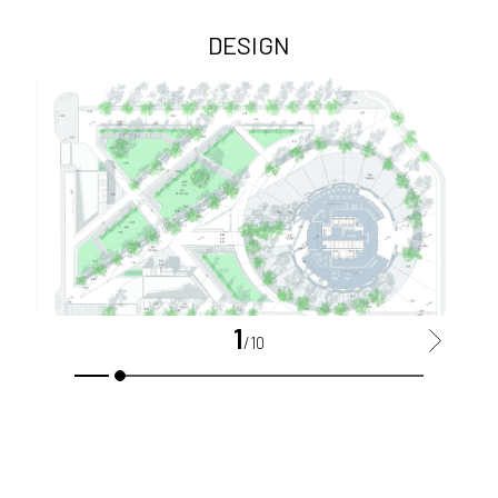
DESIGN
1
>
/10