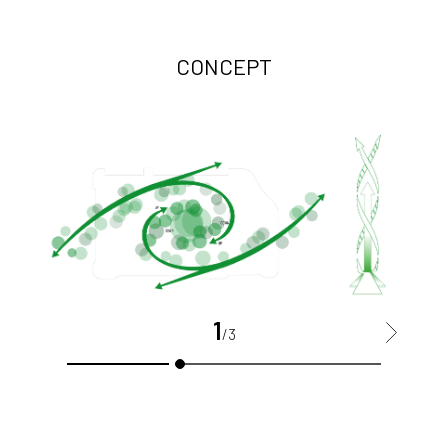
CONCEPT
1
>
/3