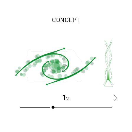
CONCEPT
1
>
/3