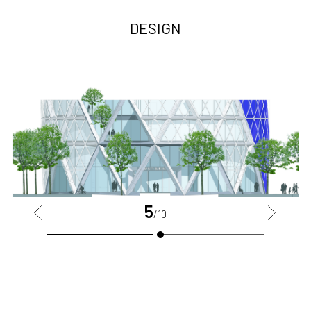
DESIGN
5
<
>
/10