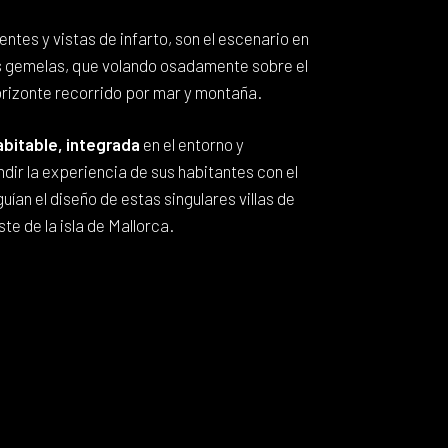
tes y vistas de infarto, son el escenario en
as gemelas, que volando osadamente sobre el
horizonte recorrido por mar y montaña.
bitable, integrada
en el entorno y
dir la experiencia de sus habitantes con el
uían el diseño de estas singulares villas de
te de la isla de Mallorca.